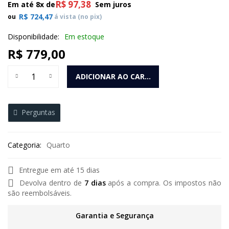
R$
97,38
Em até 8x de
Sem juros
R$
724,47
ou
á vista (no pix)
Disponibilidade:
Em estoque
R$
779,00
Cama Casal Verona ( Novo horizonte ) Cumaru quantidade
ADICIONAR AO CARRINHO
Perguntas
Categoria:
Quarto
Entregue em até 15 dias
Devolva dentro de
7 dias
após a compra. Os impostos não
são reembolsáveis.
Garantia e Segurança