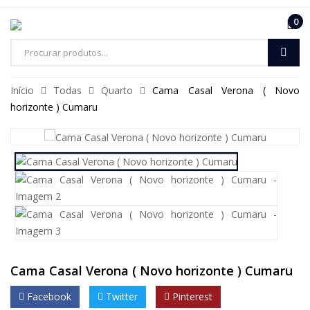
0
Pesquisa
de
Início
Todas
Quarto
Cama Casal Verona ( Novo
produtos
horizonte ) Cumaru
Cama Casal Verona ( Novo horizonte ) Cumaru
Facebook
Twitter
Pinterest