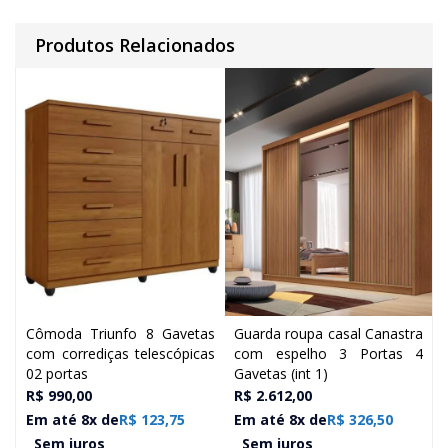
Produtos Relacionados
Cômoda Triunfo 8 Gavetas
Guarda roupa casal Canastra
com corrediças telescópicas
com espelho 3 Portas 4
02 portas
Gavetas (int 1)
P
R$
990,00
R$
2.612,00
Em até 8x de
R$
123,75
Em até 8x de
R$
326,50
Sem juros
Sem juros