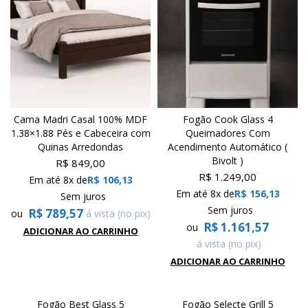
Cama Madri Casal 100% MDF
Fogão Cook Glass 4
1.38×1.88 Pés e Cabeceira com
Queimadores Com
Quinas Arredondas
Acendimento Automático (
Bivolt )
R$
849,00
R$
1.249,00
Em até 8x de
R$
106,13
Em até 8x de
R$
156,13
Sem juros
Sem juros
R$
789,57
ou
á vista (no pix)
R$
1.161,57
ou
ADICIONAR AO CARRINHO
á vista (no pix)
ADICIONAR AO CARRINHO
Fogão Best Glass 5
Fogão Selecte Grill 5