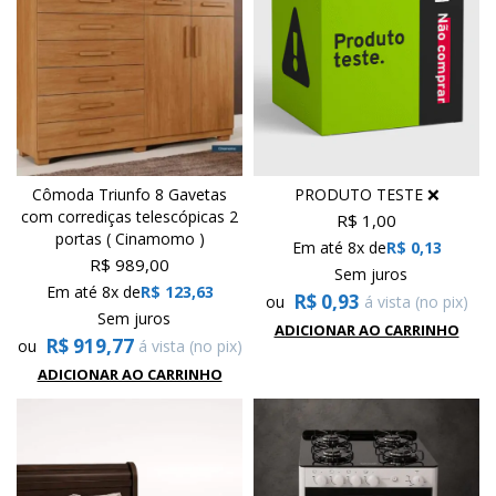
Cômoda Triunfo 8 Gavetas
PRODUTO TESTE ❌️
com corrediças telescópicas 2
R$
1,00
portas ( Cinamomo )
Em até 8x de
R$
0,13
R$
989,00
Sem juros
Em até 8x de
R$
123,63
R$
0,93
ou
á vista (no pix)
Sem juros
ADICIONAR AO CARRINHO
R$
919,77
ou
á vista (no pix)
ADICIONAR AO CARRINHO