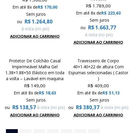
R$
1.789,00
Em até 8x de
R$
170,00
Em até 8x de
R$
223,63
Sem juros
Sem juros
R$
1.264,80
ou
R$
1.663,77
ou
á vista (no pix)
á vista (no pix)
ADICIONAR AO CARRINHO
ADICIONAR AO CARRINHO
Protetor De Colchão Casal
Travesseiro de Corpo
Impermeável Malha Gel
40×1.40×22 de altura Com
1.38×1.88×50 Elástico em toda
Espumas selecionadas ( Castor
a volta – Lavável em maquina
)
R$
149,00
R$
409,00
Em até 8x de
R$
18,63
Em até 8x de
R$
51,13
Sem juros
Sem juros
R$
138,57
R$
380,37
ou
á vista (no pix)
ou
á vista (no pix)
ADICIONAR AO CARRINHO
ADICIONAR AO CARRINHO