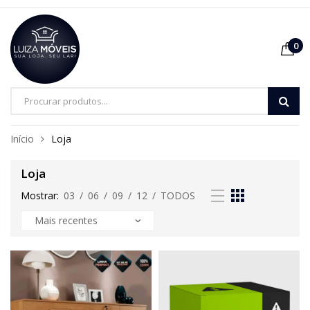
0
Pesquisa
de
Início
Loja
produtos
Loja
Mostrar:
03
/
06
/
09
/
12
/
TODOS