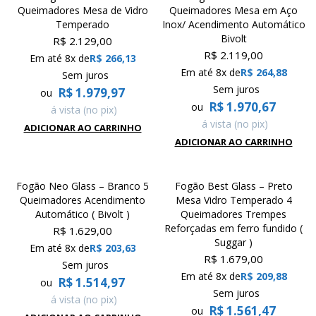
Queimadores Mesa de Vidro
Queimadores Mesa em Aço
Temperado
Inox/ Acendimento Automático
Bivolt
R$
2.129,00
R$
2.119,00
Em até 8x de
R$
266,13
Em até 8x de
R$
264,88
Sem juros
Sem juros
R$
1.979,97
ou
R$
1.970,67
ou
á vista (no pix)
á vista (no pix)
ADICIONAR AO CARRINHO
ADICIONAR AO CARRINHO
Fogão Neo Glass – Branco 5
Fogão Best Glass – Preto
Queimadores Acendimento
Mesa Vidro Temperado 4
Automático ( Bivolt )
Queimadores Trempes
Reforçadas em ferro fundido (
R$
1.629,00
Suggar )
Em até 8x de
R$
203,63
R$
1.679,00
Sem juros
Em até 8x de
R$
209,88
R$
1.514,97
ou
Sem juros
á vista (no pix)
R$
1.561,47
ou