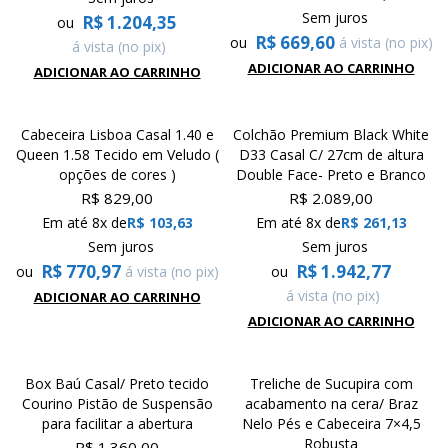
Sem juros
R$
1.204,35
ou
R$
669,60
ou
á vista (no pix)
á vista (no pix)
ADICIONAR AO CARRINHO
ADICIONAR AO CARRINHO
Cabeceira Lisboa Casal 1.40 e
Colchão Premium Black White
Queen 1.58 Tecido em Veludo (
D33 Casal C/ 27cm de altura
opções de cores )
Double Face- Preto e Branco
R$
829,00
R$
2.089,00
Em até 8x de
R$
103,63
Em até 8x de
R$
261,13
Sem juros
Sem juros
R$
770,97
R$
1.942,77
ou
á vista (no pix)
ou
á vista (no pix)
ADICIONAR AO CARRINHO
ADICIONAR AO CARRINHO
Box Baú Casal/ Preto tecido
Treliche de Sucupira com
Courino Pistão de Suspensão
acabamento na cera/ Braz
para facilitar a abertura
Nelo Pés e Cabeceira 7×4,5
Robusta
R$
1.360,00