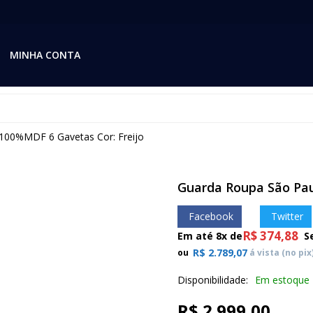
MINHA CONTA
100%MDF 6 Gavetas Cor: Freijo
Guarda Roupa São Pau
Facebook
Twitter
R$
374,88
Em até 8x de
Se
R$
2.789,07
ou
á vista (no pix
Disponibilidade:
Em estoque
R$
2.999,00