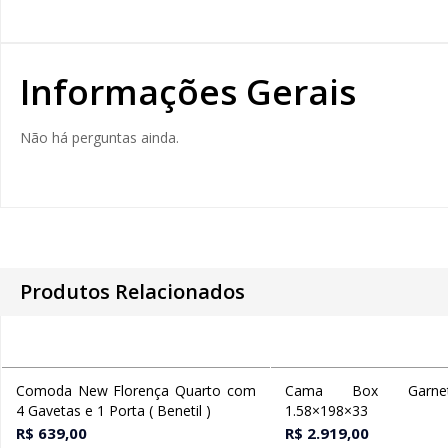
Informações Gerais
Não há perguntas ainda.
Produtos Relacionados
Comoda New Florença Quarto com
Cama Box Garne
Ver opções
Adicionar ao 
4 Gavetas e 1 Porta ( Benetil )
1.58×198×33
R$
639,00
R$
2.919,00