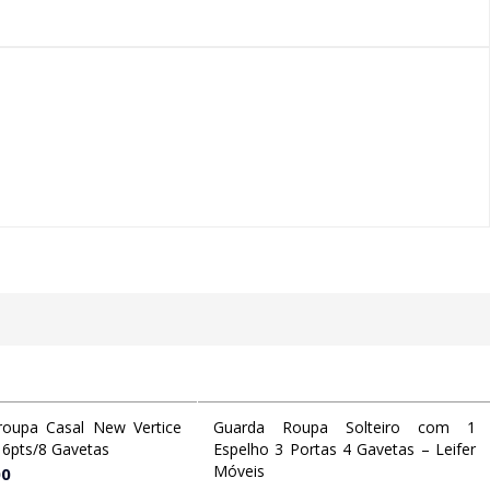
roupa Casal New Vertice
Guarda Roupa Solteiro com 1
Ver opções
Ver opções
6pts/8 Gavetas
Espelho 3 Portas 4 Gavetas – Leifer
Móveis
00