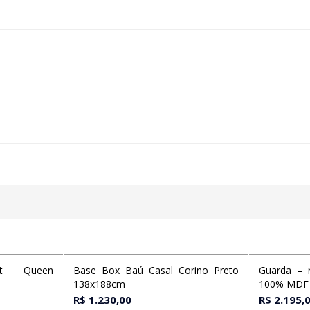
t Queen
Base Box Baú Casal Corino Preto
Guarda – 
carrinho
Adicionar ao carrinho
138x188cm
100% MDF 
R$
1.230,00
R$
2.195,