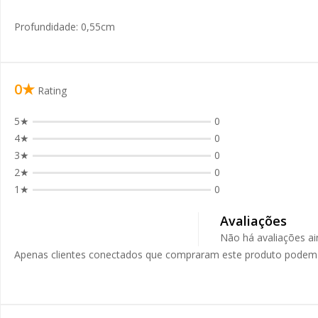
Profundidade: 0,55cm
0★
Rating
5★
0
4★
0
3★
0
2★
0
1★
0
Avaliações
Não há avaliações ai
Apenas clientes conectados que compraram este produto podem 