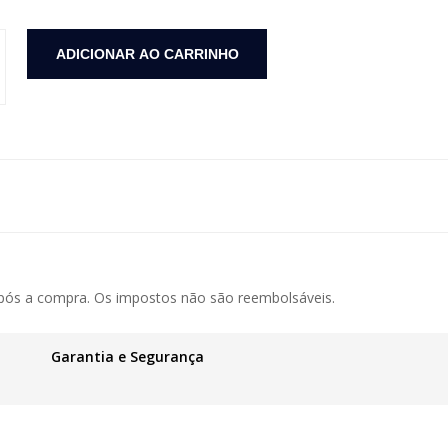
spelhos 100%MDF 6 Gavetas Cor: Freijo quantidade
ADICIONAR AO CARRINHO
ós a compra. Os impostos não são reembolsáveis.
Garantia e Segurança