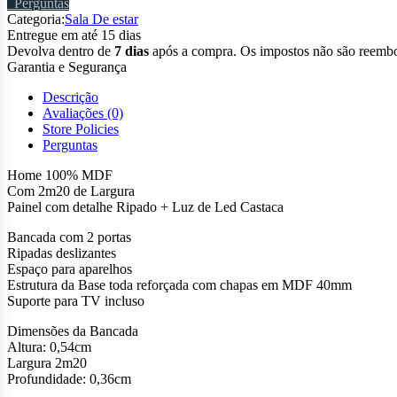
Perguntas
100%
Categoria:
Sala De estar
MDF
Entregue em até 15 dias
Com
Devolva dentro de
7 dias
após a compra. Os impostos não são reembo
Led
Garantia e Segurança
Castaca
+
Descrição
2
Avaliações (0)
portas
Store Policies
de
Perguntas
correr/
Painel
Home 100% MDF
Para
Com 2m20 de Largura
TV
Painel com detalhe Ripado + Luz de Led Castaca
até
75"
Bancada com 2 portas
Polegadas
Ripadas deslizantes
_
Espaço para aparelhos
Cor
Estrutura da Base toda reforçada com chapas em MDF 40mm
Naturalle
Suporte para TV incluso
C/
Dimensões da Bancada
Off
Altura: 0,54cm
White
Largura 2m20
quantidade
Profundidade: 0,36cm