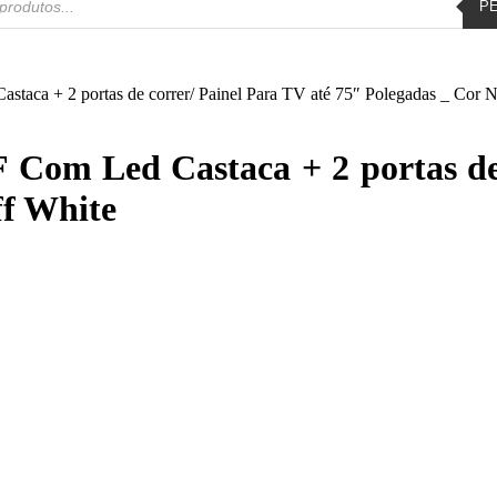
P
a + 2 portas de correr/ Painel Para TV até 75″ Polegadas _ Cor Na
om Led Castaca + 2 portas de c
ff White