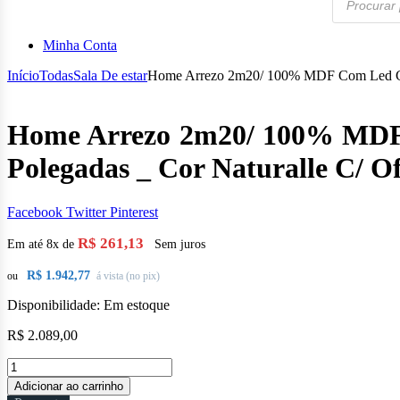
de
produtos
Minha Conta
Início
Todas
Sala De estar
Home Arrezo 2m20/ 100% MDF Com Led Castac
Home Arrezo 2m20/ 100% MDF C
Polegadas _ Cor Naturalle C/ O
Facebook
Twitter
Pinterest
R$
261,13
Em até 8x de
Sem juros
R$
1.942,77
ou
á vista (no pix)
Disponibilidade:
Em estoque
R$
2.089,00
Home
Arrezo
Adicionar ao carrinho
2m20/