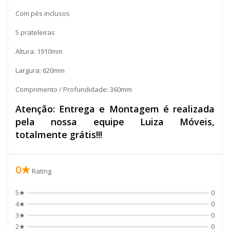
Com pés inclusos
5 prateleiras
Altura: 1910mm
Largura: 620mm
Comprimento / Profundidade: 360mm
Atenção: Entrega e Montagem é realizada
pela nossa equipe Luiza Móveis,
totalmente grátis!!!
0★
Rating
5★
0
4★
0
3★
0
2★
0