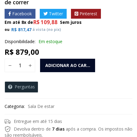
de correr
Facebook
Twitter
Pinterest
R$
109,88
Em até 8x de
Sem juros
R$
817,47
ou
á vista (no pix)
Disponibilidade:
Em estoque
R$
879,00
Rack Arrezo 1m80 Mavaular Naturalle 2 portas de correr qua
ADICIONAR AO CARRINHO
Perguntas
Categoria:
Sala De estar
Entregue em até 15 dias
Devolva dentro de
7 dias
após a compra. Os impostos não
são reembolsáveis.