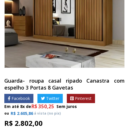
Guarda- roupa casal ripado Canastra com
espelho 3 Portas 8 Gavetas
Facebook
Twitter
Pinterest
R$
350,25
Em até 8x de
Sem juros
R$
2.605,86
ou
á vista (no pix)
R$
2.802,00