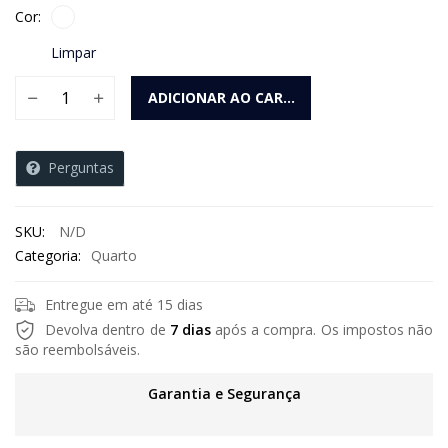
Cor
Limpar
Guarda- roupa casal ripado Canastra com espelho 3 Portas 8
ADICIONAR AO CARRINHO
Perguntas
SKU:
N/D
Categoria:
Quarto
Entregue em até 15 dias
Devolva dentro de
7 dias
após a compra. Os impostos não
são reembolsáveis.
Garantia e Segurança