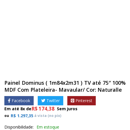
Painel Dominus ( 1m84x2m31 ) TV até 75″ 100%
MDF Com Plateleira- Mavaular/ Cor: Naturalle
Facebook
Twitter
Pinterest
R$
174,38
Em até 8x de
Sem juros
R$
1.297,35
ou
á vista (no pix)
Disponibilidade:
Em estoque