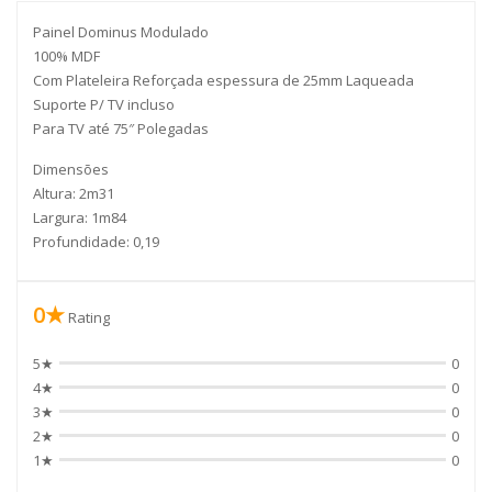
Painel Dominus Modulado
100% MDF
Com Plateleira Reforçada espessura de 25mm Laqueada
Suporte P/ TV incluso
Para TV até 75″ Polegadas
Dimensões
Altura: 2m31
Largura: 1m84
Profundidade: 0,19
0★
Rating
5★
0
4★
0
3★
0
2★
0
1★
0